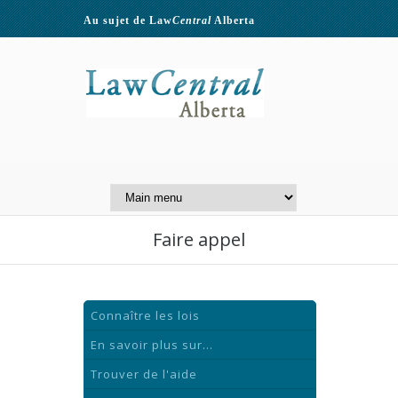
Au sujet de Law
Central
Alberta
Contactez-nous
A Website of the
Centre for Public Legal
Education of Alberta
Faire appel
Connaître les lois
En savoir plus sur...
Trouver de l'aide