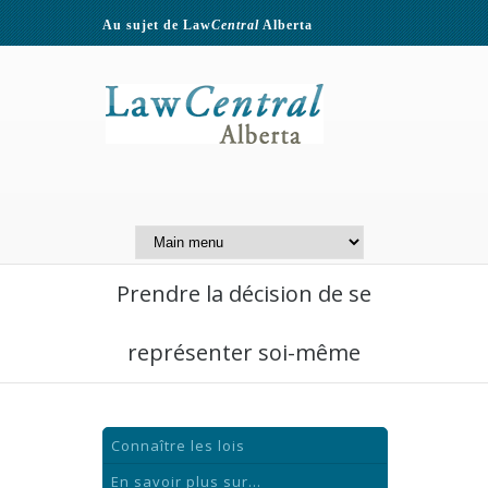
Au sujet de Law
Central
Alberta
Contactez-nous
A Website of the
Centre for Public Legal
Education of Alberta
Prendre la décision de se
représenter soi-même
Connaître les lois
En savoir plus sur...