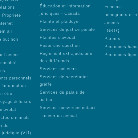
Éducation et information
Femmes
elations
juridiques - Canada
Immigrants et r
 Propriété
Plainte et plaidoyer
Jeunes
nternet
Services de justice pénale
LGBTQ
ein air
Plaintes d'avocat
Parents
à but non
Poser une question
Personnes hand
Règlement extrajudiciaire
r l'avenir
Personnes âgée
des différends
iminalité
Services policiers
des
Services de secrétariat-
nts personnels
greffe
 l'information
Services du palais de
n-être
justice
voyage & loisirs
Services gouvernementaux
énévolat
Trouver un avocat
actes criminels
on de
n juridique (VIJ)