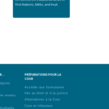
First Nations, Métis, and Inuit.
...
PRÉPARATIONS POUR LA
COUR
régions
Accéder aux formulaires
liés au droit et à la justice
ble revenu
Alternatives à la Cour
Cour et tribunaux
étudiants