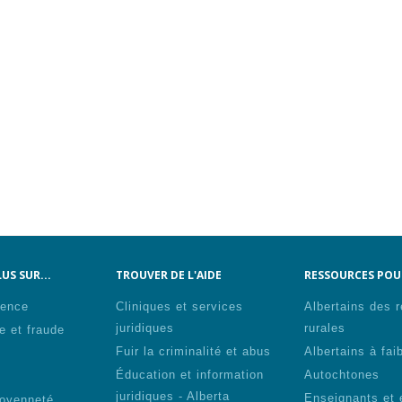
US SUR...
TROUVER DE L'AIDE
RESSOURCES POUR
lence
Cliniques et services
Albertains des 
juridiques
rurales
e et fraude
Fuir la criminalité et abus
Albertains à fai
Éducation et information
Autochtones
s
juridiques - Alberta
Enseignants et 
toyenneté