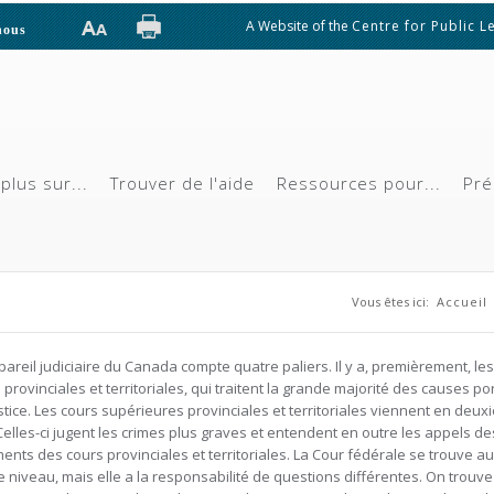
A Website of the
Centre for Public L
nous
plus sur...
Trouver de l'aide
Ressources pour...
Pré
Vous êtes ic
Vous êtes ici:
Accueil
pareil judiciaire du Canada compte quatre paliers. Il y a, premièrement, les
 provinciales et territoriales, qui traitent la grande majorité des causes po
stice. Les cours supérieures provinciales et territoriales viennent en deu
 Celles-ci jugent les crimes plus graves et entendent en outre les appels de
ents des cours provinciales et territoriales. La Cour fédérale se trouve au
niveau, mais elle a la responsabilité de questions différentes. On trouve