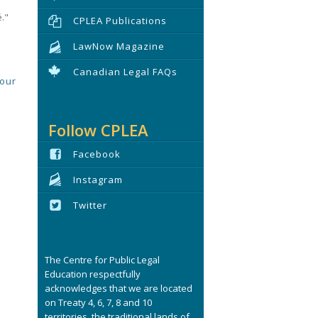
é."
CPLEA Publications
LawNow Magazine
Canadian Legal FAQs
pour
Follow CPLEA
Facebook
Instagram
Twitter
The Centre for Public Legal
Education respectfully
acknowledges that we are located
on Treaty 4, 6, 7, 8 and 10
territories, the traditional lands of