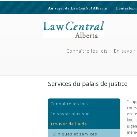
Au sujet de Law
Central
Alberta
Contactez-
Connaître les lois
En savoir 
Services du palais de justice
"L'ap
Connaître les lois
cours
En savoir plus sur...
en ju
lieu.
Trouver de l'aide
jugem
même 
Cliniques et services