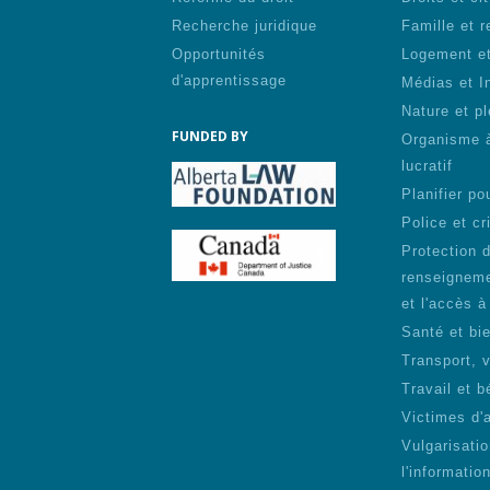
Recherche juridique
Famille et r
Opportunités
Logement et
d'apprentissage
Médias et I
Nature et pl
FUNDED BY
Organisme 
lucratif
Planifier pou
Police et cr
Protection 
renseigneme
et l'accès à
Santé et bie
Transport, 
Travail et b
Victimes d'
Vulgarisati
l'informatio