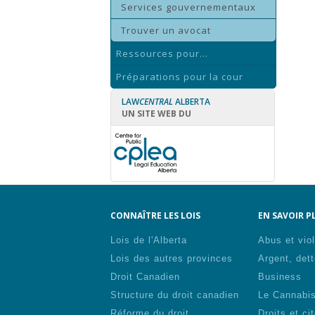
Services gouvernementaux
Trouver un avocat
Ressources pour...
Préparations pour la cour
LAW
CENTRAL
ALBERTA
UN SITE WEB DU
CONNAÎTRE LES LOIS
EN SAVOIR PL
Lois de l'Alberta
Abus et vio
Lois des autres provinces
Argent, dett
Droit Canadien
Business
Structure du droit canadien
Le Cannabi
Réforme du droit
Droits et ci