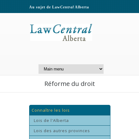
Au sujet de Law
Central
Alberta
Contactez-nous
A Website of the
Centre for Public Legal
Education of Alberta
Réforme du droit
Connaître les lois
Lois de l'Alberta
Lois des autres provinces