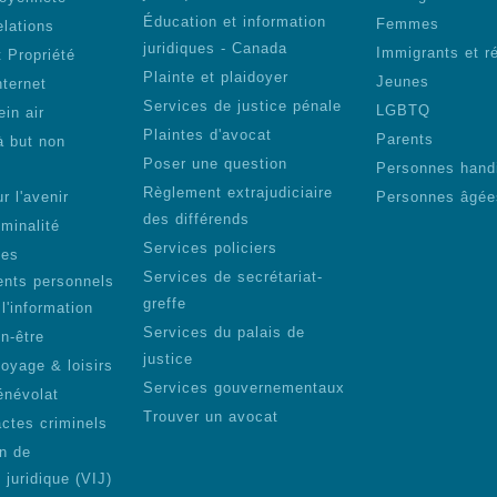
Éducation et information
Femmes
elations
juridiques - Canada
Immigrants et r
 Propriété
Plainte et plaidoyer
Jeunes
nternet
Services de justice pénale
LGBTQ
ein air
Plaintes d'avocat
Parents
à but non
Poser une question
Personnes hand
Règlement extrajudiciaire
r l'avenir
Personnes âgée
des différends
iminalité
Services policiers
des
Services de secrétariat-
nts personnels
greffe
 l'information
Services du palais de
n-être
justice
voyage & loisirs
Services gouvernementaux
énévolat
Trouver un avocat
actes criminels
on de
n juridique (VIJ)