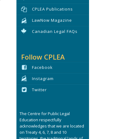
CPLEA Publications
LawNow Magazine
Canadian Legal FAQs
Follow CPLEA
Facebook
Instagram
Twitter
The Centre for Public Legal
Education respectfully
acknowledges that we are located
on Treaty 4, 6, 7, 8 and 10
territories, the traditional lands of