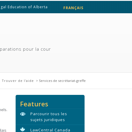
egal Education of Alberta
FRANÇAIS
ENGLISH
parations pour la cour
>
Trouver de l'aide
> Services de secrétariat-greffe
Features
nels.
Parcourir tous les
sujets juridiques
LawCentral Canada
lais