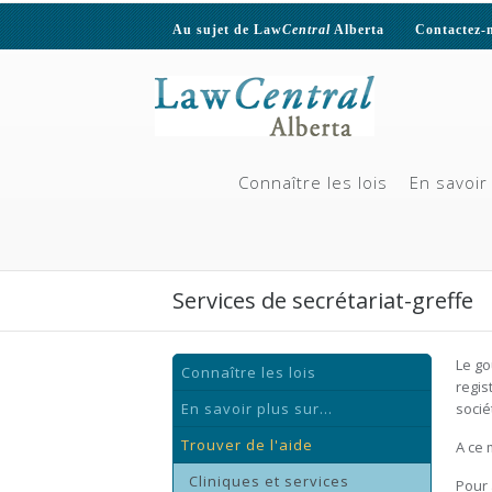
Au sujet de Law
Central
Alberta
Contactez-
Connaître les lois
En savoir 
Services de secrétariat-greffe
Le go
Connaître les lois
regis
En savoir plus sur...
socié
Trouver de l'aide
A ce 
Cliniques et services
Pour 