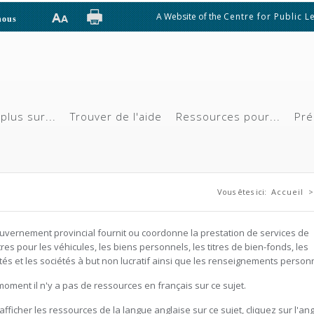
A Website of the
Centre for Public L
nous
plus sur...
Trouver de l'aide
Ressources pour...
Pré
Vous êtes ici
Vous êtes ici:
Accueil
uvernement provincial fournit ou coordonne la prestation de services de
tres pour les véhicules, les biens personnels, les titres de bien-fonds, les
tés et les sociétés à but non lucratif ainsi que les renseignements person
moment il n'y a pas de ressources en français sur ce sujet.
afficher les ressources de la langue anglaise sur ce sujet, cliquez sur l'ang