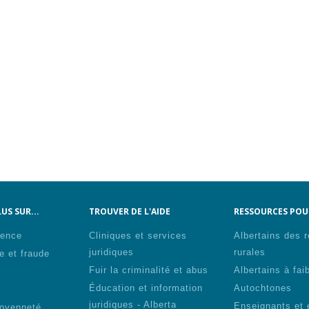
US SUR...
TROUVER DE L'AIDE
RESSOURCES POUR
lence
Cliniques et services
Albertains des 
juridiques
rurales
e et fraude
Fuir la criminalité et abus
Albertains à fai
Éducation et information
Autochtones
s
juridiques - Alberta
Enseignants et 
toyenneté