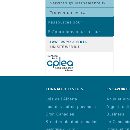
Services gouvernementaux
Trouver un avocat
Ressources pour...
Préparations pour la cour
LAW
CENTRAL
ALBERTA
UN SITE WEB DU
CONNAÎTRE LES LOIS
EN SAVOIR PL
Lois de l'Alberta
Abus et vio
Lois des autres provinces
Argent, dett
Droit Canadien
Business
Structure du droit canadien
Le Cannabi
Réforme du droit
Droits et ci