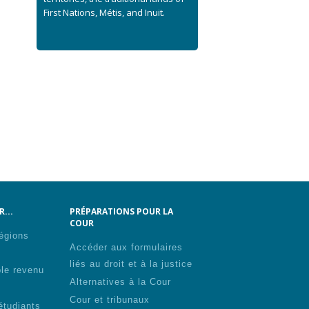
First Nations, Métis, and Inuit.
...
PRÉPARATIONS POUR LA
COUR
régions
Accéder aux formulaires
liés au droit et à la justice
ble revenu
Alternatives à la Cour
Cour et tribunaux
étudiants