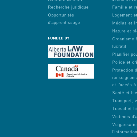
Recherche juridique
Famille et r
Opportunités
Logement et
d'apprentissage
Médias et I
Nature et pl
FUNDED BY
Organisme 
lucratif
Planifier pou
Police et cr
Protection 
renseigneme
et l'accès à
Santé et bie
Transport, 
Travail et b
Victimes d'
Vulgarisati
l'informatio