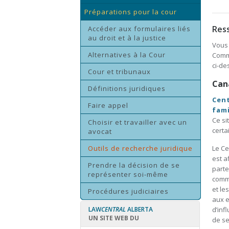
Préparations pour la cour
Res
Accéder aux formulaires liés
au droit et à la justice
Vous 
Alternatives à la Cour
Comm
ci-de
Cour et tribunaux
Can
Définitions juridiques
Cent
Faire appel
fami
Ce si
Choisir et travailler avec un
certa
avocat
Outils de recherche juridique
Le Ce
est a
Prendre la décision de se
parte
représenter soi-même
commu
et le
Procédures judiciaires
aux e
LAW
CENTRAL
ALBERTA
d’inf
UN SITE WEB DU
de se