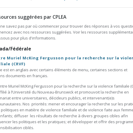
sources suggérées par CPLEA
ne savez pas par où commencer pour trouver des réponses à vos questi
encez avec nos ressources suggérées. Voir les ressources supplémenta
ssous pour plus d'informations.
ada/Fédérale
re Muriel McKing Fergusson pour la recherche sur la viole
liale (CRVF)
te est en anglais avec certains éléments de menu, certaines sections et
ins documents en français.
ntre Muriel McKing Fergusson pour la recherche sur la violence familiale (
ffilié à l’Université du Nouveau-Brunswick et promouvoit la recherche en
nariat entre universitaires, décideurs publics, et intervenant(e)s
nautaires. Nos priorités: mener et encourager la recherche sur les prat
s politiques en matière de violence familiale et de violence faite aux femm
nfants; diffuser les résultats de recherche à divers groupes cibles afin
luencer les politiques et les pratiques; et développer et offrir des progra
nsibilisation ciblés.