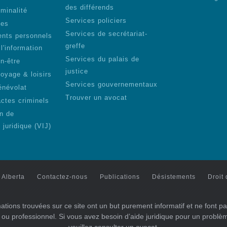
des différends
iminalité
Services policiers
des
Services de secrétariat-
nts personnels
greffe
 l'information
Services du palais de
n-être
justice
voyage & loisirs
Services gouvernementaux
énévolat
Trouver un avocat
actes criminels
on de
n juridique (VIJ)
 Alberta
Contactez-nous
Publications
Désistements
Droit 
ations trouvées sur ce site ont un but purement informatif et ne font pa
l ou professionnel. Si vous avez besoin d’aide juridique pour un problème