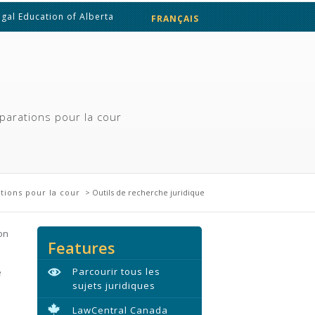
egal Education of Alberta
FRANÇAIS
ENGLISH
parations pour la cour
tions pour la cour
> Outils de recherche juridique
on
Features
Parcourir tous les
e
sujets juridiques
LawCentral Canada