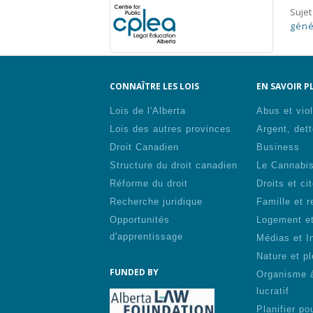
Sujet
géné
CONNAÎTRE LES LOIS
EN SAVOIR PL
Lois de l'Alberta
Abus et vio
Lois des autres provinces
Argent, dett
Droit Canadien
Business
Structure du droit canadien
Le Cannabi
Réforme du droit
Droits et ci
Recherche juridique
Famille et r
Opportunités
Logement et
d'apprentissage
Médias et I
Nature et pl
FUNDED BY
Organisme 
lucratif
Planifier pou