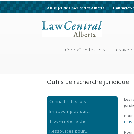
Au sujet de Law
Central
Alberta
Contactez-
Connaître les lois
En savoir 
Outils de recherche juridique
Les r
Connaître les lois
jurid
En savoir plus sur...
Pour 
Trouver de l'aide
Lois
Ressources pour...
Pour 