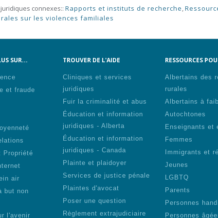
 juridiques connexes::
Rapports et instituts de recherche
,
Ressourc
rales sur les violences familiales
US SUR...
TROUVER DE L'AIDE
RESSOURCES POUR
lence
Cliniques et services
Albertains des 
juridiques
rurales
e et fraude
Fuir la criminalité et abus
Albertains à fai
Éducation et information
Autochtones
s
juridiques - Alberta
Enseignants et 
toyenneté
Éducation et information
Femmes
elations
juridiques - Canada
Immigrants et r
 Propriété
Plainte et plaidoyer
Jeunes
nternet
Services de justice pénale
LGBTQ
ein air
Plaintes d'avocat
Parents
à but non
Poser une question
Personnes hand
Règlement extrajudiciaire
r l'avenir
Personnes âgée