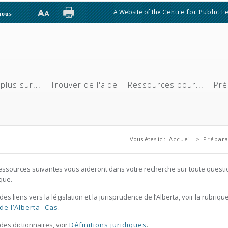
A Website of the
Centre for Public L
nous
plus sur...
Trouver de l'aide
Ressources pour...
Pré
Vous êtes ici
Vous êtes ici:
Accueil
>
Prépara
essources suivantes vous aideront dans votre recherche sur toute questi
ique.
des liens vers la législation et la jurisprudence de l’Alberta, voir la rubriqu
 de l’Alberta- Cas
.
des dictionnaires, voir
Définitions juridiques
.