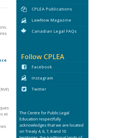
CPLEA Publications
LawNow Magazine
ons.
Canadian Legal FAQs
ires
Follow CPLEA
nce
Facebook
Instagram
Twitter
CRVF)
iques
The Centre for Public Legal
es et
Education respectfully
acknowledges that we are located
mmes
on Treaty 4, 6, 7, 8 and 10
territories, the traditional lands of