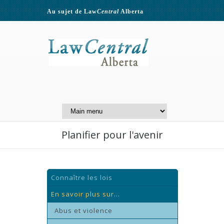
Au sujet de Law
Central
Alberta
Contactez-nous
A Website of the
Centre for Public Legal
Education of Alberta
Planifier pour l'avenir
Connaître les lois
En savoir plus sur...
Abus et violence