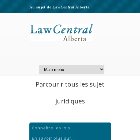
Au sujet de Law
Central
Alberta
Contactez-nous
A Website of the
Centre for Public Legal
Education of Alberta
Parcourir tous les sujet
juridiques
Connaître les lois
En savoir plus sur...