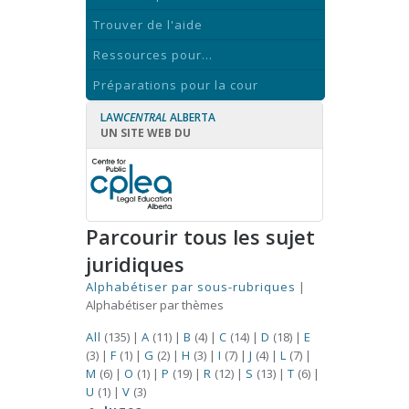
Trouver de l'aide
Ressources pour...
Préparations pour la cour
LAW
CENTRAL
ALBERTA
UN SITE WEB DU
Parcourir tous les sujet
juridiques
Alphabétiser par sous-rubriques
|
Alphabétiser par thèmes
All
(135)
|
A
(11)
|
B
(4)
|
C
(14)
|
D
(18)
|
E
(3)
|
F
(1)
|
G
(2)
|
H
(3)
|
I
(7)
|
J
(4)
|
L
(7)
|
M
(6)
|
O
(1)
|
P
(19)
|
R
(12)
|
S
(13)
|
T
(6)
|
U
(1)
|
V
(3)