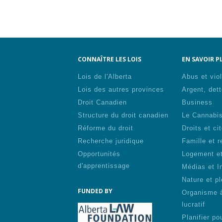
CONNAÎTRE LES LOIS
EN SAVOIR PL
Lois de l'Alberta
Abus et vio
Lois des autres provinces
Argent, dett
Droit Canadien
Business
Structure du droit canadien
Le Cannabi
Réforme du droit
Droits et ci
Recherche juridique
Famille et r
Opportunités
Logement et
d'apprentissage
Médias et I
Nature et pl
FUNDED BY
Organisme 
lucratif
Planifier pou