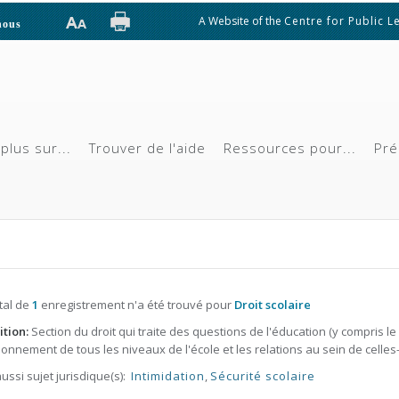
A Website of the
Centre for Public L
nous
plus sur...
Trouver de l'aide
Ressources pour...
Pré
tal de
1
enregistrement n'a été trouvé pour
Droit scolaire
ition:
Section du droit qui traite des questions de l'éducation (y compris le
ionnement de tous les niveaux de l'école et les relations au sein de celles-c
aussi sujet jurisdique(s):
Intimidation
,
Sécurité scolaire