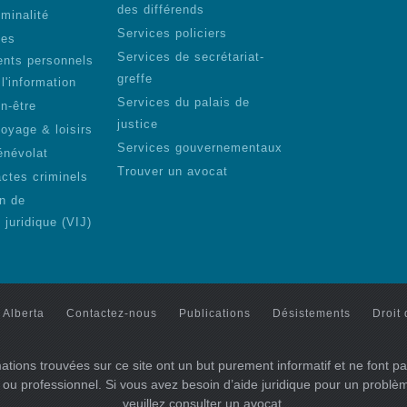
des différends
iminalité
Services policiers
des
Services de secrétariat-
nts personnels
greffe
 l'information
Services du palais de
n-être
justice
voyage & loisirs
Services gouvernementaux
énévolat
Trouver un avocat
actes criminels
on de
n juridique (VIJ)
 Alberta
Contactez-nous
Publications
Désistements
Droit 
ations trouvées sur ce site ont un but purement informatif et ne font pa
l ou professionnel. Si vous avez besoin d’aide juridique pour un problème
veuillez consulter un avocat.