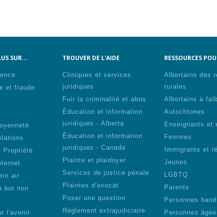
US SUR...
TROUVER DE L'AIDE
RESSOURCES POUR
lence
Cliniques et services
Albertains des 
juridiques
rurales
e et fraude
Fuir la criminalité et abus
Albertains à fai
Éducation et information
Autochtones
s
juridiques - Alberta
Enseignants et 
toyenneté
Éducation et information
Femmes
elations
juridiques - Canada
Immigrants et r
 Propriété
Plainte et plaidoyer
Jeunes
nternet
Services de justice pénale
LGBTQ
ein air
Plaintes d'avocat
Parents
à but non
Poser une question
Personnes hand
Règlement extrajudiciaire
r l'avenir
Personnes âgée