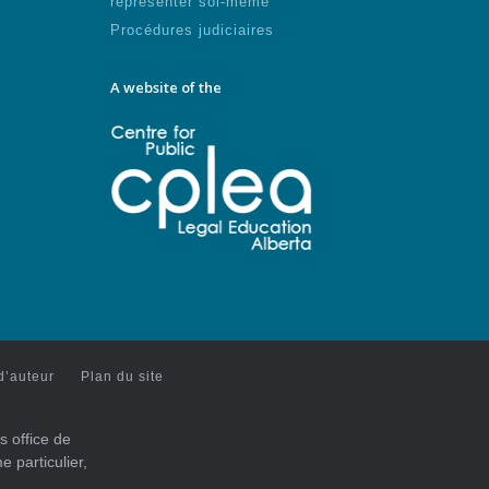
représenter soi-même
Procédures judiciaires
A website of the
d’auteur
Plan du site
s office de
 particulier,