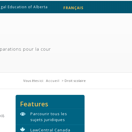
egal Education of Alberta
FRANÇAIS
ENGLISH
parations pour la cour
Vous êtes ici
Vous êtes ici:
Accueil
> Droit scolaire
Features
Parcourir tous les
i).
sujets juridiques
LawCentral Canada