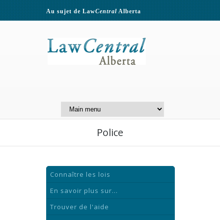
Au sujet de Law
Central
Alberta
Contactez-nous
A Website of the
Centre for Public Legal
Education of Alberta
Police
Connaître les lois
En savoir plus sur...
Trouver de l'aide