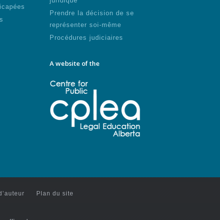
juridique
icapées
Prendre la décision de se
s
représenter soi-même
Procédures judiciaires
A website of the
d’auteur
Plan du site