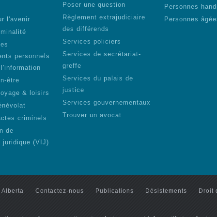
Poser une question
Personnes hand
Règlement extrajudiciaire
r l'avenir
Personnes âgée
des différends
iminalité
Services policiers
des
Services de secrétariat-
nts personnels
greffe
 l'information
Services du palais de
n-être
justice
voyage & loisirs
Services gouvernementaux
énévolat
Trouver un avocat
actes criminels
on de
n juridique (VIJ)
 Alberta
Contactez-nous
Publications
Désistements
Droit 