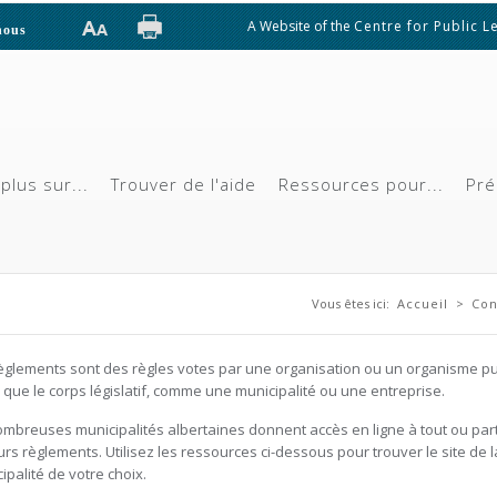
A Website of the
Centre for Public L
nous
plus sur...
Trouver de l'aide
Ressources pour...
Pré
Vous êtes ici
Vous êtes ici:
Accueil
>
Con
èglements sont des règles votes par une organisation ou un organisme pu
 que le corps législatif, comme une municipalité ou une entreprise.
mbreuses municipalités albertaines donnent accès en ligne à tout ou par
urs règlements. Utilisez les ressources ci-dessous pour trouver le site de l
ipalité de votre choix.