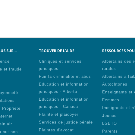
US SUR...
TROUVER DE L'AIDE
RESSOURCES POUR
lence
Cliniques et services
Albertains des 
juridiques
rurales
e et fraude
Fuir la criminalité et abus
Albertains à fai
Éducation et information
Autochtones
s
juridiques - Alberta
Enseignants et 
toyenneté
Éducation et information
Femmes
elations
juridiques - Canada
Immigrants et r
 Propriété
Plainte et plaidoyer
Jeunes
nternet
Services de justice pénale
LGBTQ
ein air
Plaintes d'avocat
Parents
à but non