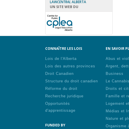
LAW
CENTRAL
ALBERTA
UN SITE WEB DU
CONNAÎTRE LES LOIS
EN SAVOIR PL
Lois de l'Alberta
Abus et vio
Lois des autres provinces
Argent, dett
Droit Canadien
Business
Structure du droit canadien
Le Cannabi
Réforme du droit
Droits et ci
Recherche juridique
Famille et r
Opportunités
Logement et
d'apprentissage
Médias et I
Nature et pl
FUNDED BY
Organisme 