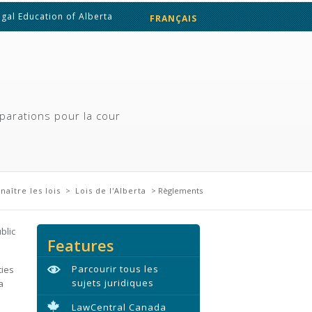
egal Education of Alberta
FRANÇAIS
ENGLISH
parations pour la cour
naître les lois
>
Lois de l'Alberta
> Règlements
blic
Features
Parcourir tous les
ties
sujets juridiques
a
LawCentral Canada