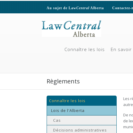
Au sujet de Law
Central
Alberta
Contactez-
Connaître les lois
En savoir 
Règlements
Les r
Connaître les lois
autre
Lois de l'Alberta
De no
Cas
de le
munic
Décisions administratives