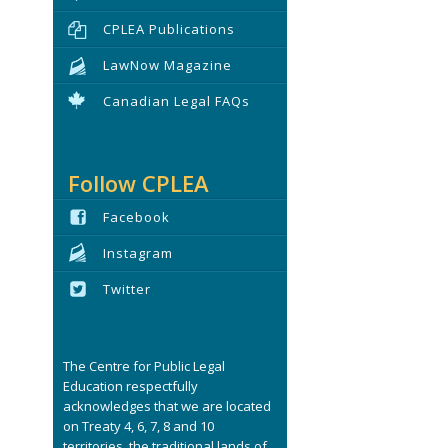
CPLEA Publications
LawNow Magazine
Canadian Legal FAQs
Follow CPLEA
Facebook
Instagram
Twitter
The Centre for Public Legal
Education respectfully
acknowledges that we are located
on Treaty 4, 6, 7, 8 and 10
territories, the traditional lands of