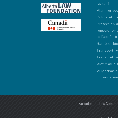
lucratif
Planifier pou
Police et cr
Protection 
renseigneme
et l'accès à
Santé et bie
Transport, 
Travail et b
Victimes d'
Vulgarisati
l'informatio
Au sujet de LawCentral