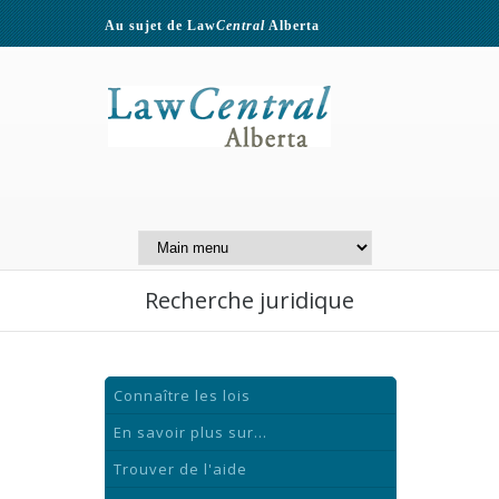
Au sujet de Law
Central
Alberta
Contactez-nous
A Website of the
Centre for Public Legal
Education of Alberta
Recherche juridique
Connaître les lois
En savoir plus sur...
Trouver de l'aide