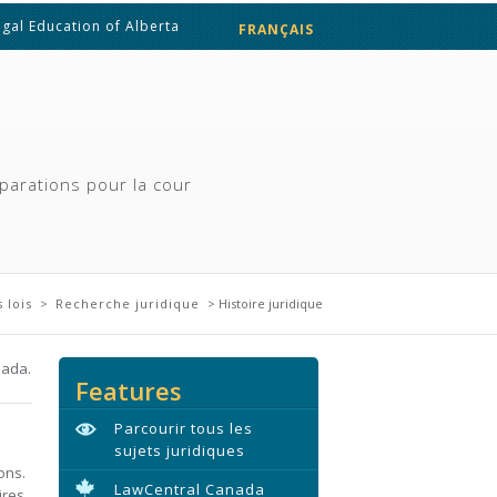
egal Education of Alberta
FRANÇAIS
ENGLISH
parations pour la cour
 lois
>
Recherche juridique
> Histoire juridique
nada.
Features
Parcourir tous les
sujets juridiques
ons.
LawCentral Canada
ires