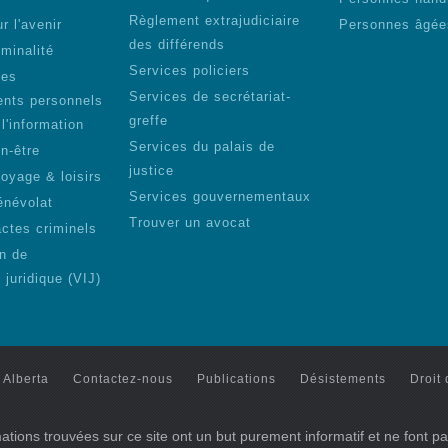
Règlement extrajudiciaire
r l'avenir
Personnes âgée
des différends
iminalité
Services policiers
des
Services de secrétariat-
nts personnels
greffe
 l'information
Services du palais de
n-être
justice
voyage & loisirs
Services gouvernementaux
énévolat
Trouver un avocat
actes criminels
on de
n juridique (VIJ)
 Alberta
Contactez-nous
Publications
Désistements
Droit 
ations trouvées sur ce site ont un but purement informatif et ne font pa