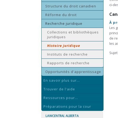
ci-de
Structure du droit canadien
Can
Réforme du droit
À p
Recherche juridique
Les g
Collections et bibliothèques
princ
juridiques
de re
les a
Histoire juridique
Sujet
Instituts de recherche
Rapports de recherche
Opportunités d'apprentissage
En savoir plus sur...
Trouver de l'aide
Ressources pour...
Préparations pour la cour
LAW
CENTRAL
ALBERTA