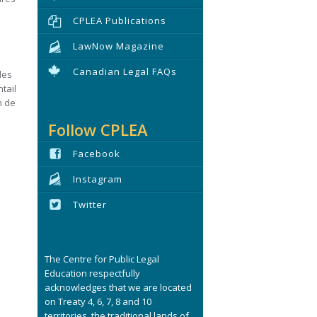
CPLEA Publications
LawNow Magazine
Canadian Legal FAQs
les
tail
n de
Follow CPLEA
Facebook
Instagram
Twitter
The Centre for Public Legal
Education respectfully
acknowledges that we are located
on Treaty 4, 6, 7, 8 and 10
territories, the traditional lands of