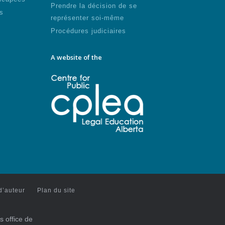
Prendre la décision de se
s
représenter soi-même
Procédures judiciaires
A website of the
d’auteur
Plan du site
s office de