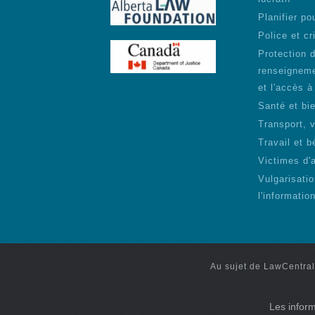
Planifier pou
Police et cr
Protection 
renseigneme
et l'accès à
Santé et bie
Transport, 
Travail et b
Victimes d'
Vulgarisati
l'informatio
Au sujet de LawCentral
Les inform