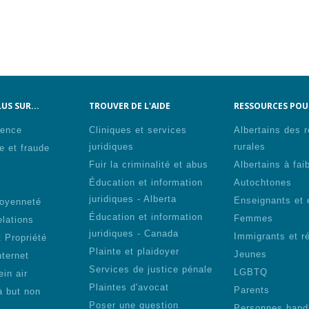
US SUR...
TROUVER DE L'AIDE
RESSOURCES POUR
lence
Cliniques et services
Albertains des 
juridiques
rurales
e et fraude
Fuir la criminalité et abus
Albertains à fai
Éducation et information
Autochtones
s
juridiques - Alberta
Enseignants et 
toyenneté
Éducation et information
Femmes
elations
juridiques - Canada
Immigrants et r
 Propriété
Plainte et plaidoyer
Jeunes
nternet
Services de justice pénale
LGBTQ
ein air
Plaintes d'avocat
Parents
à but non
Poser une question
Personnes hand