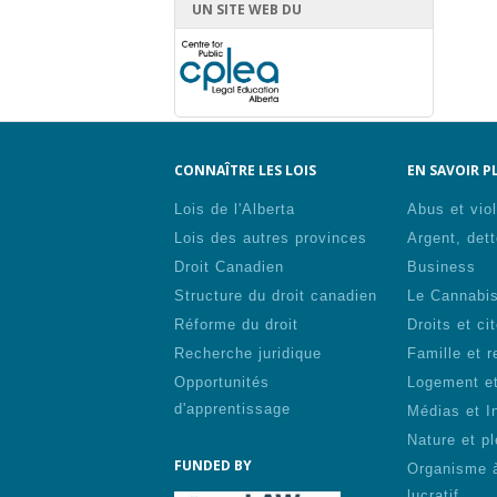
UN SITE WEB DU
CONNAÎTRE LES LOIS
EN SAVOIR PL
Lois de l'Alberta
Abus et vio
Lois des autres provinces
Argent, dett
Droit Canadien
Business
Structure du droit canadien
Le Cannabi
Réforme du droit
Droits et ci
Recherche juridique
Famille et r
Opportunités
Logement et
d'apprentissage
Médias et I
Nature et pl
FUNDED BY
Organisme 
lucratif