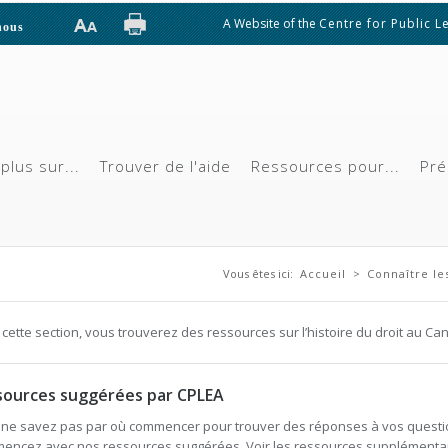
A Website of the
Centre for Public L
nous
plus sur...
Trouver de l'aide
Ressources pour...
Pré
Vous êtes ici
Vous êtes ici:
Accueil
>
Connaître les
cette section, vous trouverez des ressources sur l’histoire du droit au Ca
sources suggérées par CPLEA
ne savez pas par où commencer pour trouver des réponses à vos questi
encez avec nos ressources suggérées. Voir les ressources supplémenta