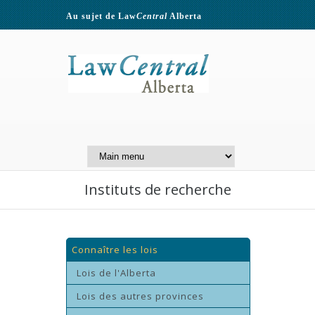
Au sujet de Law
Central
Alberta
Contactez-nous
A Website of the
Centre for Public Legal
Education of Alberta
Instituts de recherche
Connaître les lois
Lois de l'Alberta
Lois des autres provinces