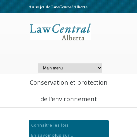
Au sujet de Law
Central
Alberta
Contactez-nous
A Website of the
Centre for Public Legal
Education of Alberta
Conservation et protection
de l'environnement
Connaître les lois
En savoir plus sur...