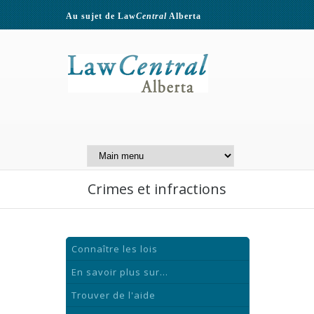
Au sujet de Law
Central
Alberta
Contactez-nous
A Website of the
Centre for Public Legal
Education of Alberta
Crimes et infractions
Connaître les lois
En savoir plus sur...
Trouver de l'aide