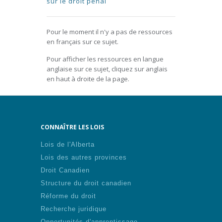
sur le droit pénal
Pour le moment il n'y a pas de ressources
en français sur ce sujet.
Pour afficher les ressources en langue
anglaise sur ce sujet, cliquez sur anglais
en haut à droite de la page.
CONNAÎTRE LES LOIS
Lois de l'Alberta
Lois des autres provinces
Droit Canadien
Structure du droit canadien
Réforme du droit
Recherche juridique
Opportunités d'apprentissage