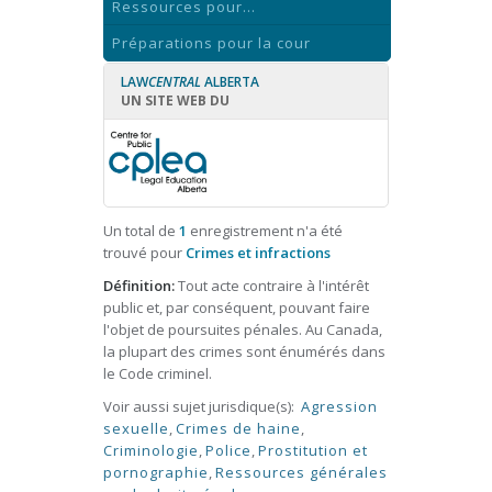
Ressources pour...
Préparations pour la cour
LAW
CENTRAL
ALBERTA
UN SITE WEB DU
Un total de
1
enregistrement n'a été
trouvé pour
Crimes et infractions
Définition:
Tout acte contraire à l'intérêt
public et, par conséquent, pouvant faire
l'objet de poursuites pénales. Au Canada,
la plupart des crimes sont énumérés dans
le Code criminel.
Voir aussi sujet jurisdique(s):
Agression
sexuelle
,
Crimes de haine
,
Criminologie
,
Police
,
Prostitution et
pornographie
,
Ressources générales