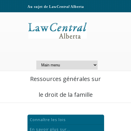
Au sujet de Law
Central
Alberta
Contactez-nous
A Website of the
Centre for Public Legal
Education of Alberta
Ressources générales sur
le droit de la famille
Connaître les lois
En savoir plus sur...