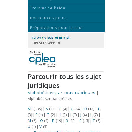
Trouver de l'aide
Ressources pour...
Préparations pour la cour
LAW
CENTRAL
ALBERTA
UN SITE WEB DU
Parcourir tous les sujet
juridiques
Alphabétiser par sous-rubriques
|
Alphabétiser par thèmes
All
(135)
|
A
(11)
|
B
(4)
|
C
(14)
|
D
(18)
|
E
(3)
|
F
(1)
|
G
(2)
|
H
(3)
|
I
(7)
|
J
(4)
|
L
(7)
|
M
(6)
|
O
(1)
|
P
(19)
|
R
(12)
|
S
(13)
|
T
(6)
|
U
(1)
|
V
(3)