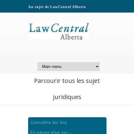
Au sujet de Law
Central
Alberta
Contactez-nous
A Website of the
Centre for Public Legal
Education of Alberta
Parcourir tous les sujet
juridiques
Connaître les lois
En savoir plus sur...